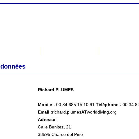
Liens
Me contacter
rdonnées
Richard PLUMES
Mobile :
00 34 685 15 10 91
Téléphone :
00 34 82
Email :
richard.plumes
AT
worlddiving.org
Adresse
:
Calle Benitez, 21
38595 Charco del Pino